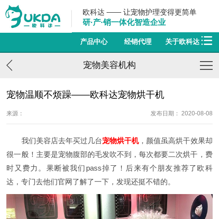
欧科达 —— 让宠物护理变得更简单
研·产·销一体化智造企业
产品中心
经销代理
关于欧科达
宠物美容机构
宠物温顺不烦躁——欧科达宠物烘干机
来源：
发布日期： 2020-08-08
我们美容店去年买过几台
宠物烘干机
，颜值虽高烘干效果却
很一般！主要是宠物腹部的毛发吹不到，每次都要二次烘干，费
时又费力。果断被我们pass掉了！后来有个朋友推荐了欧科
达，专门去他们官网了解了一下，发现还挺不错的。